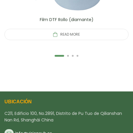
Film DTF Rollo (diamante)
READ MORE
UBICACIÓN
C211, Edificio 100, No.2891, Distrito de Pu Tuo de Qilianshan
Nan Rd, Shanghái China