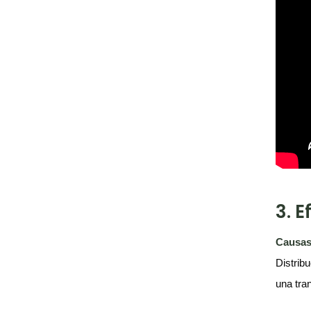
3. 
Causas
Distrib
una tra