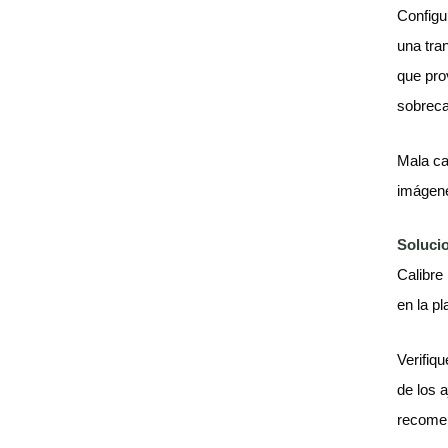
Configu
una tra
que pro
sobreca
Mala ca
imágen
Soluci
Calibre
en la pl
Verifiqu
de los 
recomen