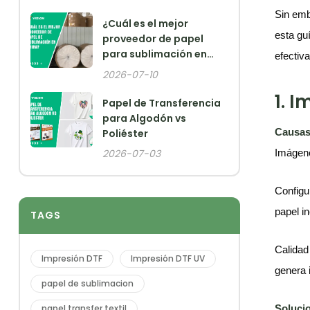
Sin emb
¿Cuál es el mejor
esta gu
proveedor de papel
para sublimación en
efectiv
China?
2026-07-10
1. 
Papel de Transferencia
para Algodón vs
Causas
Poliéster
2026-07-03
Imágene
Configu
papel i
TAGS
Calidad
Impresión DTF
Impresión DTF UV
genera 
papel de sublimacion
Soluci
papel transfer textil