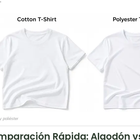
.
y poliéster
paración Rápida: Algodón vs