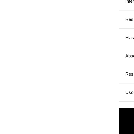
Inte
Resi
Elas
Abs
Resi
Uso