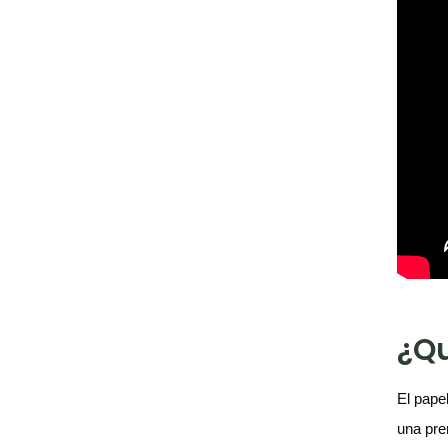
¿Qu
El pape
una pre