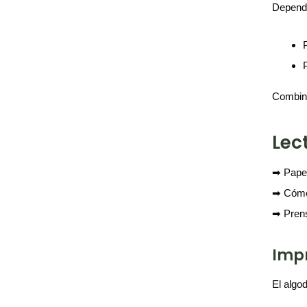
Dependi
Combina
Lec
➡ Papel
➡ Cómo 
➡ Pren
Impr
El algo