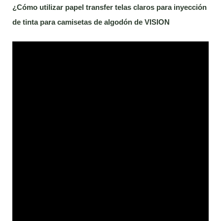
¿Cómo utilizar
p
apel
t
ransfer
t
elas
c
laros para inyección
de tinta para camisetas de algodón
de VISION