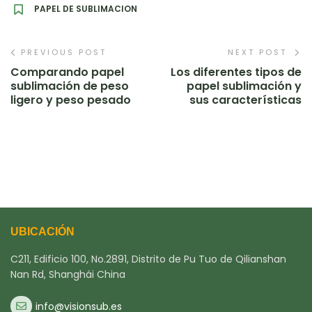
PAPEL DE SUBLIMACION
PREVIOUS POST
NEXT POST
Comparando papel
Los diferentes tipos de
sublimación de peso
papel sublimación y
ligero y peso pesado
sus características
UBICACIÓN
C211, Edificio 100, No.2891, Distrito de Pu Tuo de Qilianshan
Nan Rd, Shanghái China
info@visionsub.es