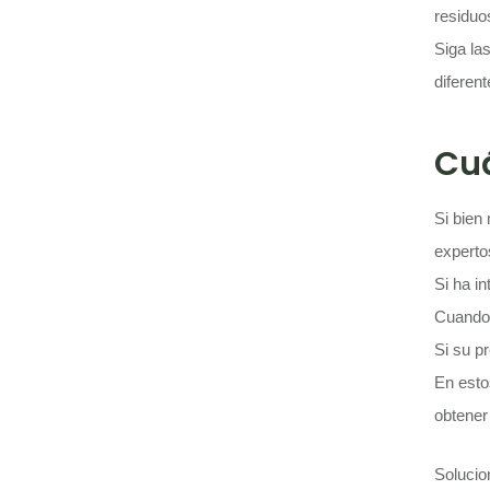
residuo
Siga la
diferen
Cuá
Si bien
experto
Si ha in
Cuando 
Si su p
En estos
obtener
Solucio