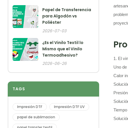
artesan
Papel de Transferencia
problem
para Algodón vs
Poliéster
proyect
2026-07-03
Pr
¿Es el Vinilo Textil lo
Mismo que el Vinilo
Termoadhesivo?
1. El v
2026-06-26
Uno de 
Calor i
Solució
TAGS
Presión 
Solució
Impresión DTF
Impresión DTF UV
Tiempo 
papel de sublimacion
Solució
papel transfer textil