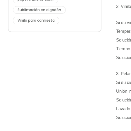
2. Vinil
Sublimación en algodón
Vinilo para camiseta
Si su vi
Tempera
Solució
Tiempo 
Solució
3. Pela
Si su d
Unión in
Solució
Lavado 
Solució