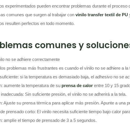
os experimentados pueden encontrar problemas durante el proceso de
as comunes que surgen al trabajar con
vinilo transfer textil de PU
y
os resulten perfectos en todo momento.
oblemas comunes y solucione
inilo no se adhiere correctamente
los problemas más frustrantes es cuando el vinilo no se adhiere a la
nsuficiente: si la temperatura es demasiado baja, el adhesivo no se a
n: aumente la temperatura de su
p
rensa
d
e
c
alor
entre 10 y 15 grado
inadecuada: Sin suficiente presión, el vinilo no se adherirá a la tela.
n: Ajuste su prensa térmica para aplicar más presión. Apunte a una p
de prensado corto: El vinilo necesita suficiente tiempo bajo calor pa
n: amplíe el tiempo de prensado de 3 a 5 segundos.