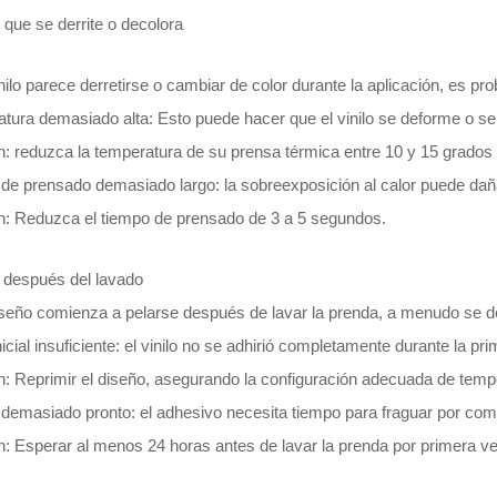
o que se derrite o decolora
nilo parece derretirse o cambiar de color durante la aplicación, es pr
tura demasiado alta: Esto puede hacer que el vinilo se deforme o se
n: reduzca la temperatura de su prensa térmica entre 10 y 15 grados 
de prensado demasiado largo: la sobreexposición al calor puede dañar
n: Reduzca el tiempo de prensado de 3 a 5 segundos.
r después del lavado
iseño comienza a pelarse después de lavar la prenda, a menudo se deb
icial insuficiente: el vinilo no se adhirió completamente durante la pri
n: Reprimir el diseño, asegurando la configuración adecuada de tempe
demasiado pronto: el adhesivo necesita tiempo para fraguar por com
n: Esperar al menos 24 horas antes de lavar la prenda por primera ve