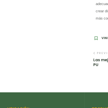
adecuad
crear d
más com
VIN
PREV
Las mej
PU