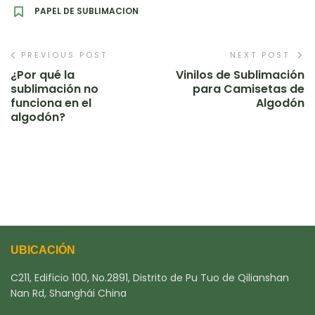
PAPEL DE SUBLIMACION
PREVIOUS POST
NEXT POST
¿Por qué la
Vinilos de Sublimación
sublimación no
para Camisetas de
funciona en el
Algodón
algodón?
UBICACIÓN
C211, Edificio 100, No.2891, Distrito de Pu Tuo de Qilianshan
Nan Rd, Shanghái China