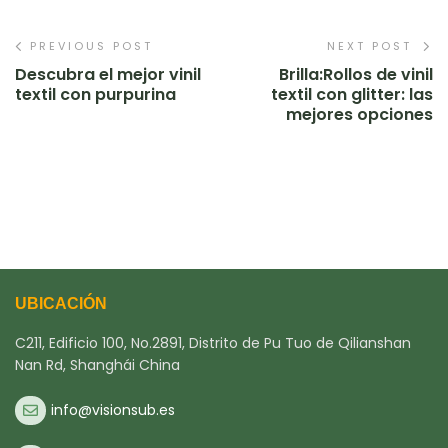
PREVIOUS POST
NEXT POST
Descubra el mejor vinil
Brilla:Rollos de vinil
textil con purpurina
textil con glitter: las
mejores opciones
UBICACIÓN
C211, Edificio 100, No.2891, Distrito de Pu Tuo de Qilianshan
Nan Rd, Shanghái China
info@visionsub.es