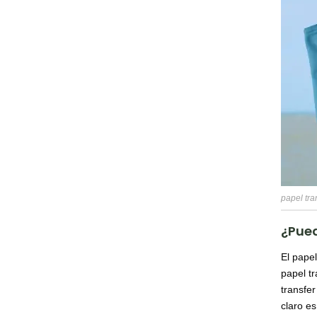
papel tra
¿Pued
El papel
papel t
transfer
claro es