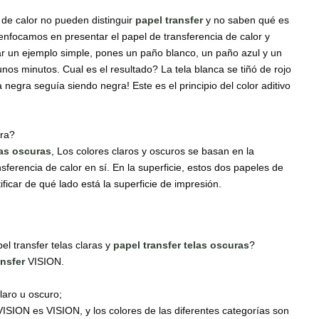
 de calor no pueden distinguir
papel
transfer
y no saben qué es
s enfocamos en presentar el papel de transferencia de calor y
dar un ejemplo simple, pones un paño blanco, un paño azul y un
nos minutos. Cual es el resultado? La tela blanca se tiñó de rojo
la negra seguía siendo negra! Este es el principio del color aditivo
ara?
las oscuras
, Los colores claros y oscuros se basan en la
nsferencia de calor en sí. En la superficie, estos dos papeles de
ntificar de qué lado está la superficie de impresión.
el transfer telas claras y
papel transfer telas oscuras
?
ansfer
VISION.
laro u oscuro;
ISION es VISION, y los colores de las diferentes categorías son