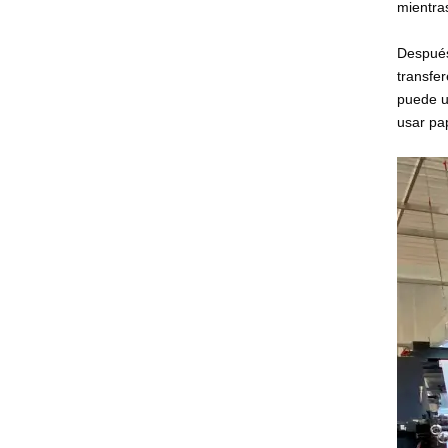
mientra
Después
transfer
puede us
usar pap