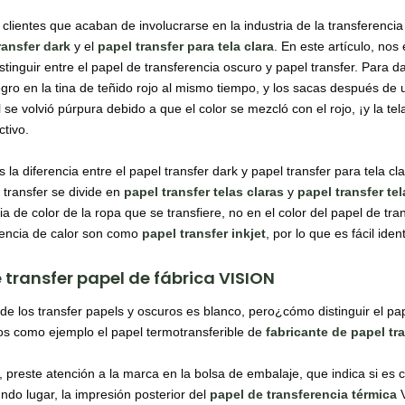
clientes que acaban de involucrarse en la industria de la transferencia
ra
nsfer
dark
y el
papel transfer para tela clara
. En este artículo, no
stinguir entre el papel de transferencia oscuro y papel transfer. Para 
ro en la tina de teñido rojo al mismo tiempo, y los sacas después de u
l se volvió púrpura debido a que el color se mezcló con el rojo, ¡y la te
ctivo.
 la diferencia entre el papel transfer dark y papel transfer para tela cl
 transfer se divide en
papel transfer telas claras
y
papel transfer te
ia de color de la ropa que se transfiere, no en el color del papel de tra
rencia de calor son como
papel transfer inkjet
, por lo que es fácil ide
 transfer papel de fábrica VISION
 de los transfer papels y oscuros es blanco, pero¿cómo distinguir el pap
 como ejemplo el papel termotransferible de
fabricante de papel tr
 preste atención a la marca en la bolsa de embalaje, que indica si es c
ndo lugar, la impresión posterior del
papel de transferencia térmica
V