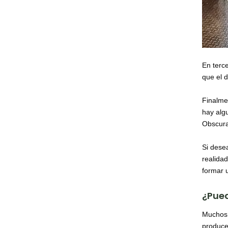
En terce
que el d
Finalme
hay alg
Obscuras
Si desea
realidad
formar u
¿Pued
Muchos c
produce 