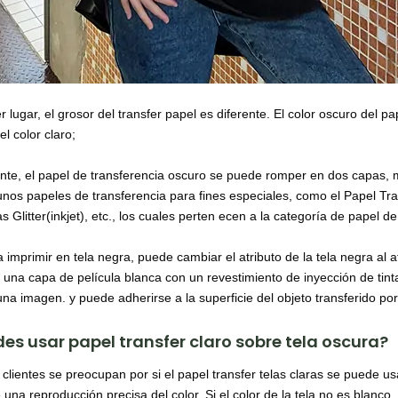
r lugar, el grosor del transfer papel es diferente. El color oscuro del
el color claro;
nte, el papel de transferencia oscuro se puede romper en dos capas, m
unos papeles de transferencia para fines especiales, como el Papel Tr
 Glitter(inkjet), etc., los cuales perten ecen a la categoría de papel d
 imprimir en tela negra, puede cambiar el atributo de la tela negra al a
 una capa de película blanca con un revestimiento de inyección de tint
na imagen. y puede adherirse a la superficie del objeto transferido por
es usar papel transfer claro sobre tela oscura?
lientes se preocupan por si el papel transfer telas claras se puede usa
una reproducción precisa del color. Si el color de la tela no es blanco,