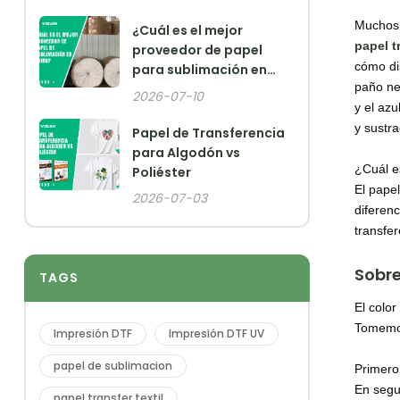
Muchos 
¿Cuál es el mejor
papel
t
proveedor de papel
cómo di
para sublimación en
paño neg
China?
2026-07-10
y el azu
y sustra
Papel de Transferencia
para Algodón vs
¿Cuál es
Poliéster
El papel
2026-07-03
diferenc
transfe
Sobre
TAGS
El color
Tomemos
Impresión DTF
Impresión DTF UV
papel de sublimacion
Primero,
En segu
papel transfer textil