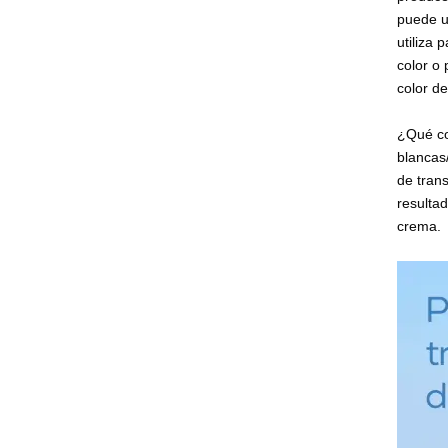
puede us
utiliza 
color o 
color d
¿Qué co
blancas
de tran
resultad
crema.