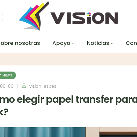
Sobre nosotras
Apoyo
Noticias
Con
T NEWS
-06-06
vision-esbes
mo elegir papel transfer para 
k?