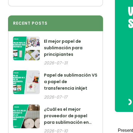
RECENT POSTS
El mejor papel de
sublimación para
principiantes
2026-07-31
Papel de sublimación VS
a papel de
transferencia inkjet
2026-07-17
¿Cuál es el mejor
proveedor de papel
para sublimación en
China?
Present
2026-07-10