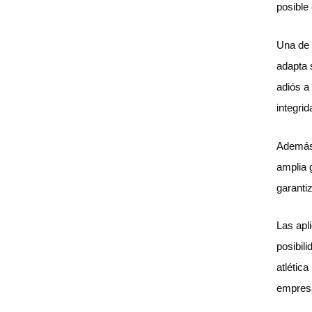
posible
Una de 
adapta s
adiós a
integrid
Además,
amplia g
garantiz
Las apl
posibil
atlética
empresa