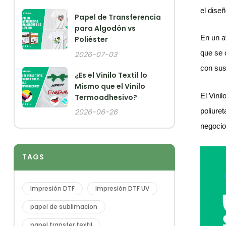
el dise
Papel de Transferencia
para Algodón vs
En un a
Poliéster
que se 
2026-07-03
con sus
¿Es el Vinilo Textil lo
Mismo que el Vinilo
El Vinil
Termoadhesivo?
poliure
2026-06-26
negocio
TAGS
Impresión DTF
Impresión DTF UV
papel de sublimacion
papel transfer textil