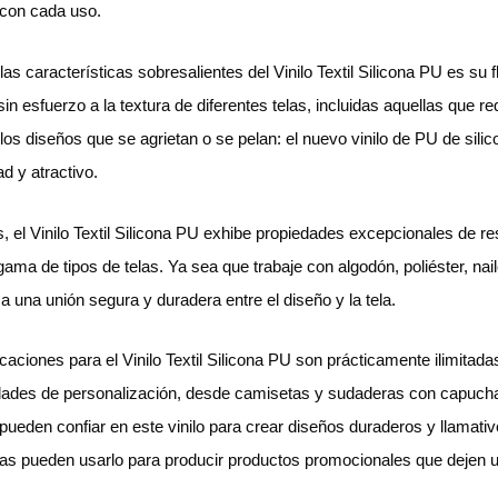
 con cada uso.
las características sobresalientes del Vinilo Textil Silicona PU es su
in esfuerzo a la textura de diferentes telas, incluidas aquellas que r
 los diseños que se agrietan o se pelan: el nuevo vinilo de PU de sil
ad y atractivo.
 el Vinilo Textil Silicona PU exhibe propiedades excepcionales de res
ama de tipos de telas. Ya sea que trabaje con algodón, poliéster, nail
a una unión segura y duradera entre el diseño y la tela.
icaciones para el Vinilo Textil Silicona PU son prácticamente ilimitad
idades de personalización, desde camisetas y sudaderas con capucha
 pueden confiar en este vinilo para crear diseños duraderos y llamativ
s pueden usarlo para producir productos promocionales que dejen u