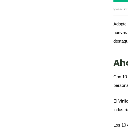
quitar vin
Adopte 
nuevas 
destaqu
Aho
Con 10 
persona
El Vinil
industr
Los 10 c