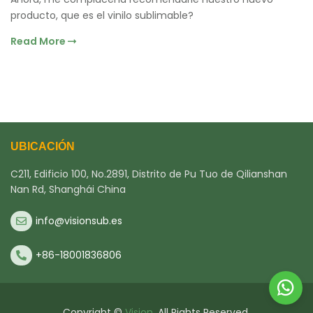
producto, que es el vinilo sublimable?
Read More
UBICACIÓN
C211, Edificio 100, No.2891, Distrito de Pu Tuo de Qilianshan
Nan Rd, Shanghái China
info@visionsub.es
+86-18001836806
Copyright ©
Vision
. All Rights Reserved.