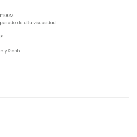
M*100M
esado de alta viscosidad
TF
n y Ricoh
il