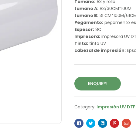
Tamaño:
A3 y rollo
tamaño A:
A3/30CM*100M
tamaño B:
31 CM*100M/61C
Pegamento:
pegamento esp
Espesor:
8C
Impresora:
impresora UV D
Tinta:
tinta UV
cabezal de impresión:
Epso
ENQUIRY!
Category:
Impresión UV DTF
Facebook
Twitter
Linkedin
Pinterest
Ema