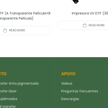
DTF (A Transparente Película+B
Impresora UV DTF (
ansparente Película)
READ MORE
READ MORE
CTO
APOYO
nsfer tinta pigmentada
Videos
nsfer láser
Preguntas frecuentes
sublimados
Descargas
il transfer