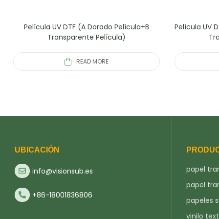
Película UV DTF (A Dorado Película+B
Película UV 
Transparente Película)
Tr
READ MORE
UBICACIÓN
PRODU
papel tra
info@visionsub.es
papel tra
+86-18001836806
papeles 
vinilo text