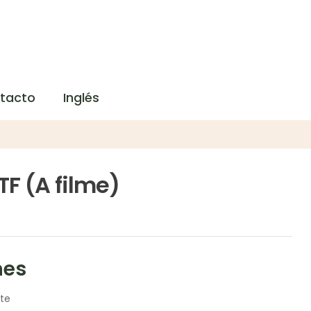
tacto
Inglés
TF (A filme)
nes
te