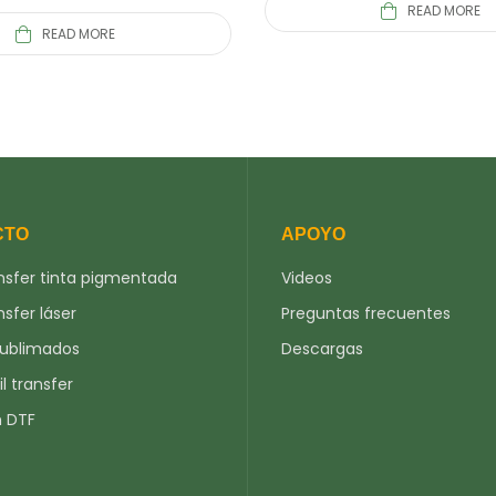
READ MORE
READ MORE
CTO
APOYO
nsfer tinta pigmentada
Videos
nsfer láser
Preguntas frecuentes
sublimados
Descargas
il transfer
n DTF