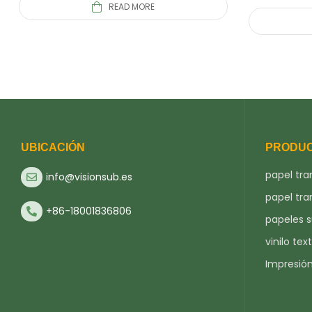
READ MORE
UBICACIÓN
PRODU
papel tra
info@visionsub.es
papel tra
+86-18001836806
papeles 
vinilo text
Impresió