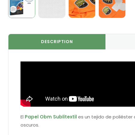
DESCRIPTION
El
Papel Obm Sublitextil
es un tejido de poliéster
oscuros.