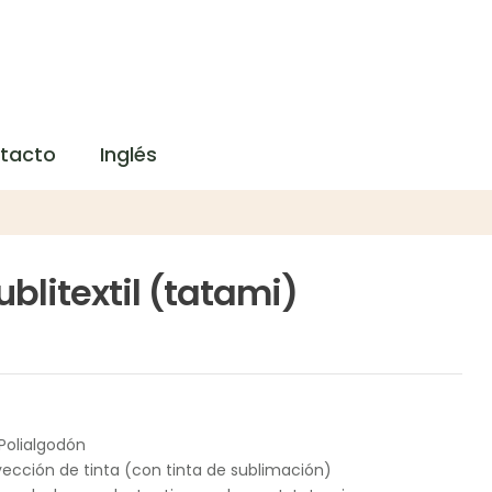
tacto
Inglés
blitextil (tatami)
 Polialgodón
yección de tinta (con tinta de sublimación)