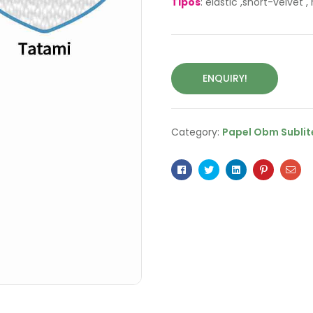
Tipos
: elastic ,short-velvet 
ENQUIRY!
Category:
Papel Obm Sublite
Facebook
Twitter
Linkedin
Pinterest
Ema