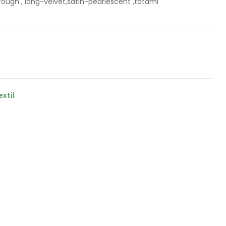
, rough , long-velvet,satin-pearlescent ,tatami
xtil
il