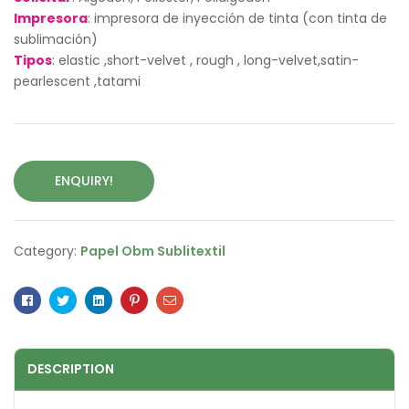
Impresora
: impresora de inyección de tinta (con tinta de
sublimación)
Tipos
: elastic ,short-velvet , rough , long-velvet,satin-
pearlescent ,tatami
ENQUIRY!
Category:
Papel Obm Sublitextil
Facebook
Twitter
Linkedin
Pinterest
Email
DESCRIPTION