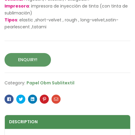
Impresora
: impresora de inyección de tinta (con tinta de
sublimación)
Tipos
: elastic ,short-velvet , rough , long-velvet,satin-
pearlescent ,tatami
ENQUIRY!
Category:
Papel Obm Sublitextil
Facebook
Twitter
Linkedin
Pinterest
Email
DESCRIPTION