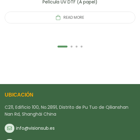
Película UV DTF (A papel)
READ MORE
UBICACIÓN
C211, Edificio 100, No.2891, Distrito de Pu Tuo de Qilianshan
Nan Rd, Shanghái China
info@visionsub.es