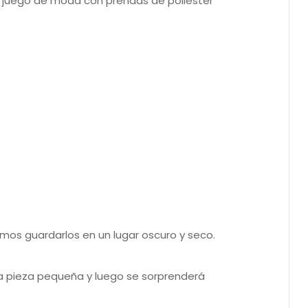
 tu juego de moda con prendas de poliéster
amos guardarlos en un lugar oscuro y seco.
na pieza pequeña y luego se sorprenderá