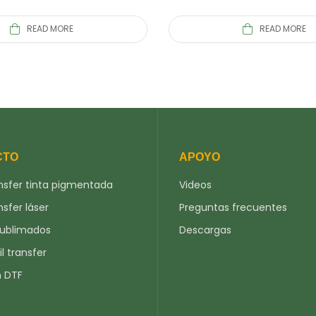
READ MORE
READ MORE
CTO
APOYO
nsfer tinta pigmentada
Videos
nsfer láser
Preguntas frecuentes
sublimados
Descargas
il transfer
n DTF