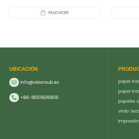
READ MORE
UBICACIÓN
PRODU
papel tra
info@visionsub.es
papel tra
+86-18001836806
papeles 
vinilo text
Impresió