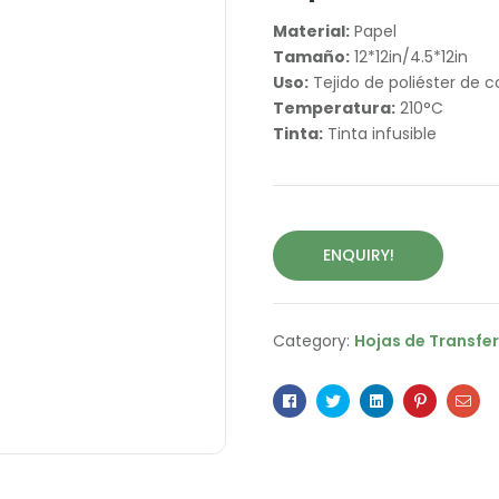
Material:
Papel
Tamaño:
12*12in/4.5*12in
Uso:
Tejido de poliéster de co
Temperatura:
210°C
Tinta:
Tinta infusible
ENQUIRY!
Category:
Hojas de Transfer
Facebook
Twitter
Linkedin
Pinterest
Ema