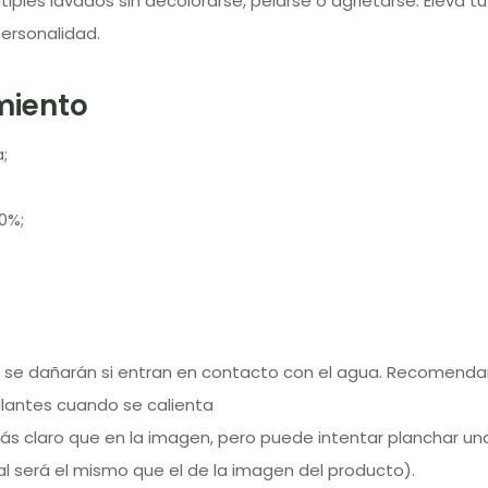
ltiples lavados sin decolorarse, pelarse o agrietarse. Eleva
personalidad.
miento
;
0%;
uz y se dañarán si entran en contacto con el agua. Recomend
llantes cuando se calienta
más claro que en la imagen, pero puede intentar planchar u
al será el mismo que el de la imagen del producto).