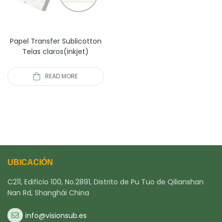
Papel Transfer Sublicotton
Telas claros(inkjet)
READ MORE
UBICACIÓN
C211, Edificio 100, No.2891, Distrito de Pu Tuo de Qilianshan
Nan Rd, Shanghái China
info@visionsub.es